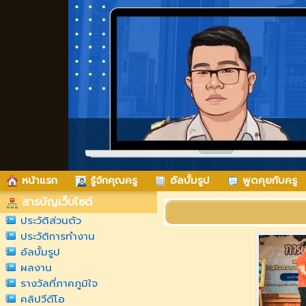
หน้าแรก
รู้จ้กคุณครู
อัลบั้มรูป
พูดคุยกับครู
สารบัญเว็บไซต์
ประวัติส่วนตัว
ประวัติการทำงาน
อัลบั้มรูป
ผลงาน
รางวัลที่ภาคภูมิใจ
คลิปวีดีโอ