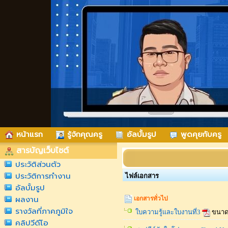
หน้าแรก
รู้จ้กคุณครู
อัลบั้มรูป
พูดคุยกับครู
สารบัญเว็บไซต์
ประวัติส่วนตัว
ประวัติการทำงาน
ไฟล์เอกสาร
อัลบั้มรูป
ผลงาน
เอกสารทั่วไป
รางวัลที่ภาคภูมิใจ
ใบความรู้และใบงานที่3
ขนาดไ
คลิปวีดีโอ